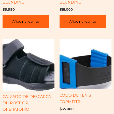
BLUNDING
BLUNDING
$
9.990
$
18.000
Añadir al carrito
Añadir al carrito
CODO DE TENIS
CALZADO DE DESCARGA
FORMFIT®
DH POST-OP
$
35.000
OPERATORIO