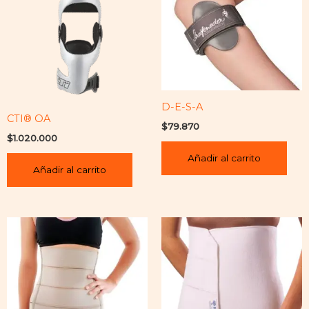
D-E-S-A
CTI® OA
$
79.870
$
1.020.000
Añadir al carrito
Añadir al carrito