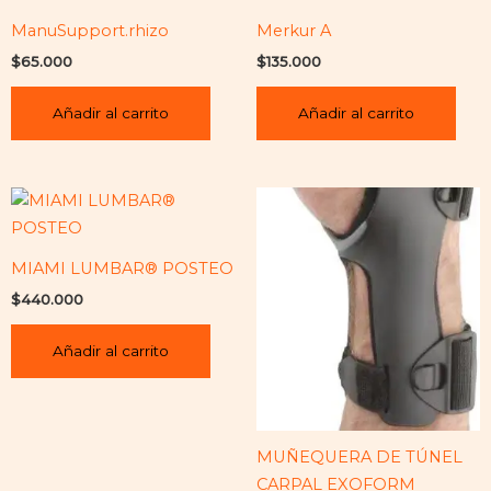
ManuSupport.rhizo
Merkur A
$
65.000
$
135.000
Añadir al carrito
Añadir al carrito
MIAMI LUMBAR® POSTEO
$
440.000
Añadir al carrito
MUÑEQUERA DE TÚNEL
CARPAL EXOFORM