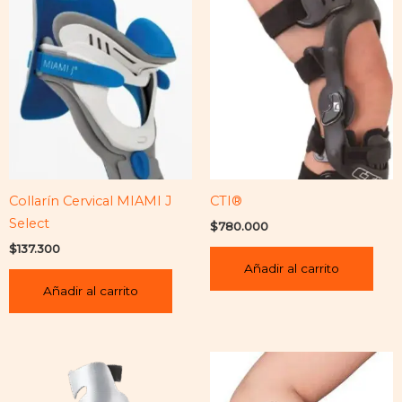
Collarín Cervical MIAMI J
CTI®
Select
$
780.000
$
137.300
Añadir al carrito
Añadir al carrito