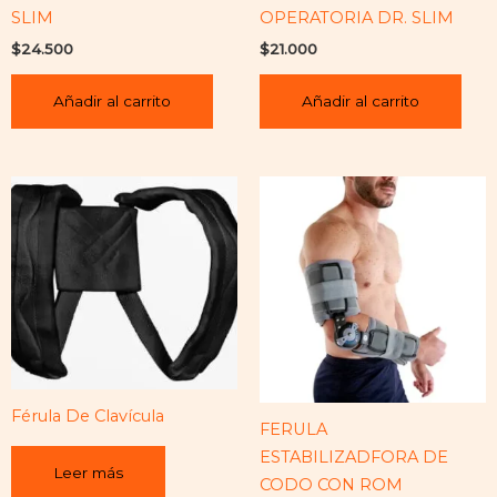
SLIM
OPERATORIA DR. SLIM
$
24.500
$
21.000
Añadir al carrito
Añadir al carrito
Férula De Clavícula
FERULA
ESTABILIZADFORA DE
Leer más
CODO CON ROM