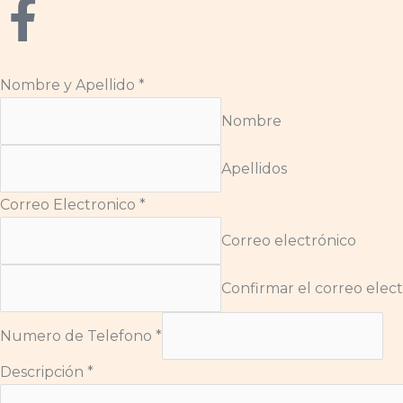
F
a
Nombre y Apellido
*
c
Nombre
e
Apellidos
b
Correo Electronico
*
o
Correo electrónico
o
Confirmar el correo elec
k
Numero de Telefono
*
-
Descripción
*