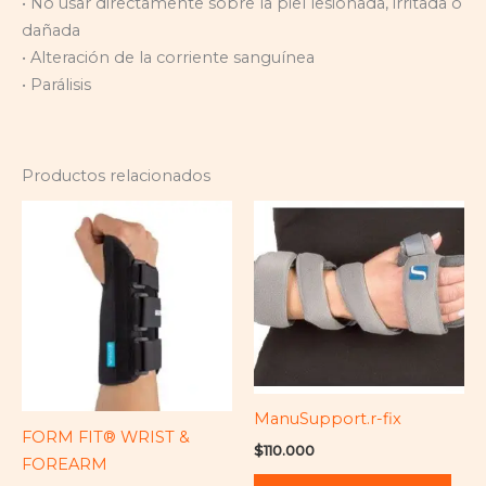
• No usar directamente sobre la piel lesionada, irritada o
dañada
• Alteración de la corriente sanguínea
• Parálisis
Productos relacionados
ManuSupport.r-fix
FORM FIT® WRIST &
$
110.000
FOREARM