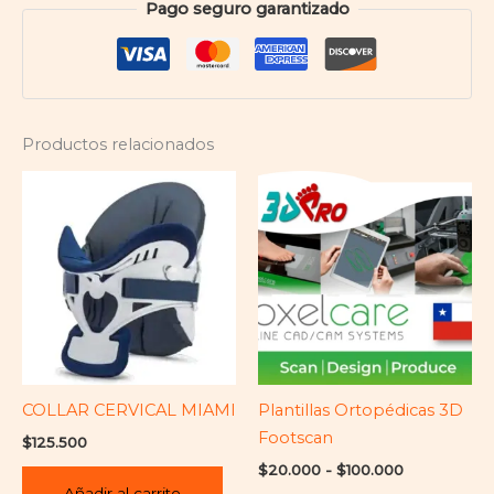
Pago seguro garantizado
Productos relacionados
Rango
Es
de
pr
precios:
desde
ti
$20.000
mú
hasta
$100.000
var
La
op
se
pu
COLLAR CERVICAL MIAMI
Plantillas Ortopédicas 3D
ele
Footscan
$
125.500
en
$
20.000
-
$
100.000
la
Añadir al carrito