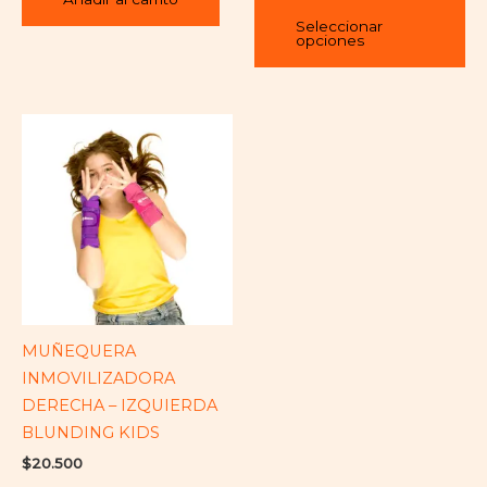
pá
Seleccionar
opciones
de
pr
MUÑEQUERA
INMOVILIZADORA
DERECHA – IZQUIERDA
BLUNDING KIDS
$
20.500