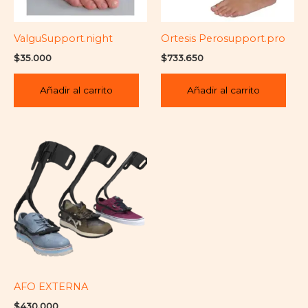
ValguSupport.night
Ortesis Perosupport.pro
$
35.000
$
733.650
Añadir al carrito
Añadir al carrito
AFO EXTERNA
$
430.000