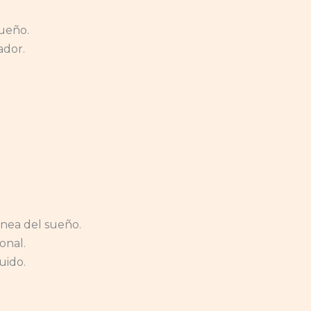
sueño.
ador.
pnea del sueño.
onal.
uido.