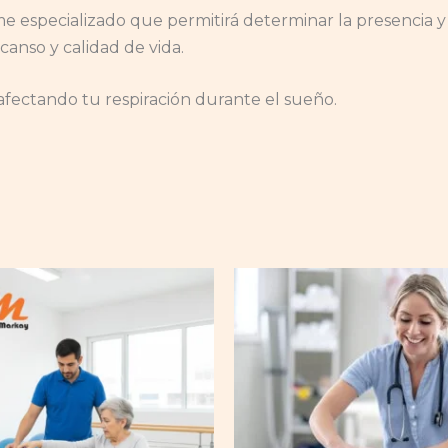
rme especializado que permitirá determinar la presencia 
anso y calidad de vida.
fectando tu respiración durante el sueño.
Rango
Este
de
producto
precios:
desde
tiene
$30.000
múltiples
hasta
$35.000
variantes.
Las
opciones