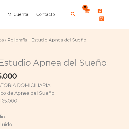
desde
Buscar
$160.000
Mi Cuenta
Contacto
hasta
$165.000
Rango
os
/ Poligrafía – Estudio Apnea del Sueño
de
precios:
– Estudio Apnea del Sueño
desde
$160.000
5.000
hasta
$165.000
TORIA DOMICILIARIA
tico de Apnea del Sueño
165.000
lio
luido