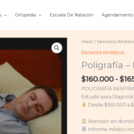
s
Ortopedia
Escuela De Natación
Agendamiento
Poligrafía
Inicio
/
Servicios Kinésic
-
Servicios Kinésicos
Estudio
Poligrafía 
Apnea
del
$
160.000
-
$
16
Sueño
POLIGRAFÍA RESPIRA
cantidad
Estudio para Diagnós
Desde $160.000 a $
Atención en domici
Informe médico inc