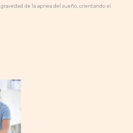
y gravedad de la apnea del sueño, orientando el
Rango
Este
de
producto
precios:
desde
tiene
$30.000
múltiples
hasta
$35.000
variantes.
Las
opciones