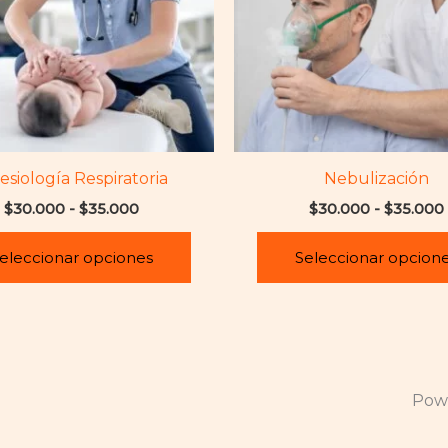
Las
opciones
se
pueden
elegir
en
la
esiología Respiratoria
Nebulización
página
$
30.000
-
$
35.000
$
30.000
-
$
35.000
de
producto
eleccionar opciones
Seleccionar opcion
Powe