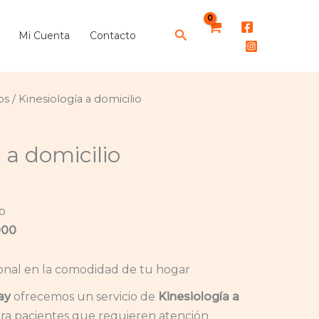
cantidad
Buscar
Mi Cuenta
Contacto
os
/ Kinesiología a domicilio
 a domicilio
io
000
ional en la comodidad de tu hogar
ay
ofrecemos un servicio de
Kinesiología a
ara pacientes que requieren atención