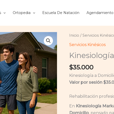
s
Ortopedia
Escuela De Natación
Agendamiento
Kinesiología
Inicio
/
Servicios Kinésic
a
Servicios Kinésicos
domicilio
Kinesiología
cantidad
$
35.000
Kinesiología a Domicil
Valor por sesión $35.
Rehabilitación profes
En
Kinesiología Mark
Domicilio
, pensado p