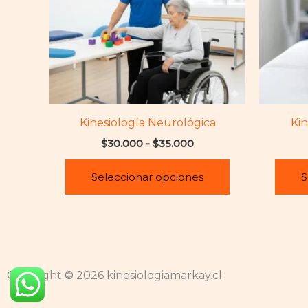
Las
opciones
se
pueden
elegir
en
la
Kinesiología Neurológica
Kin
página
$
30.000
-
$
35.000
de
producto
Seleccionar opciones
S
Copyright © 2026 kinesiologiamarkay.cl