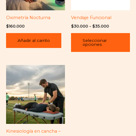
op
se
pu
Oximetría Nocturna
Vendaje Funcional
ele
$
160.000
$
30.000
-
$
35.000
en
la
Añadir al carrito
Seleccionar
opciones
pá
de
pr
Kinesiología en cancha –