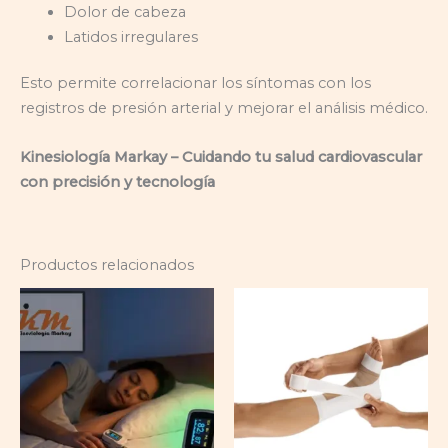
Dolor de cabeza
Latidos irregulares
Esto permite correlacionar los síntomas con los
registros de presión arterial y mejorar el análisis médico.
Kinesiología Markay – Cuidando tu salud cardiovascular
con precisión y tecnología
Productos relacionados
Rango
Es
de
pr
precios:
desde
ti
$30.000
mú
hasta
$35.000
var
La