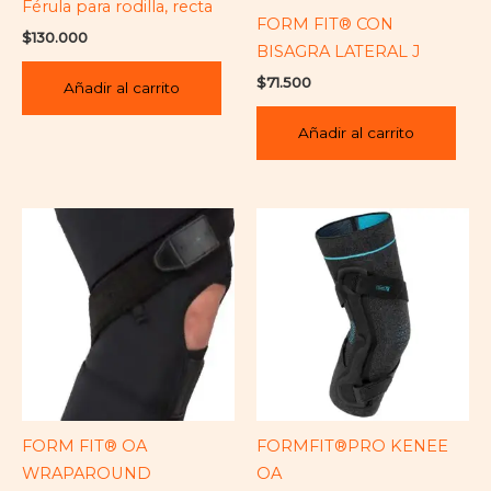
Férula para rodilla, recta
FORM FIT® CON
$
130.000
BISAGRA LATERAL J
$
71.500
Añadir al carrito
Añadir al carrito
FORM FIT® OA
FORMFIT®PRO KENEE
WRAPAROUND
OA