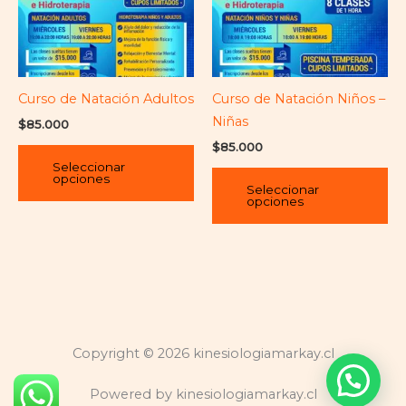
variantes.
var
Las
La
opciones
op
se
se
pueden
pu
Curso de Natación Adultos
Curso de Natación Niños –
elegir
ele
Niñas
$
85.000
en
en
$
85.000
la
la
Seleccionar
opciones
página
pá
Seleccionar
opciones
de
de
producto
pr
Copyright © 2026 kinesiologiamarkay.cl
Powered by kinesiologiamarkay.cl