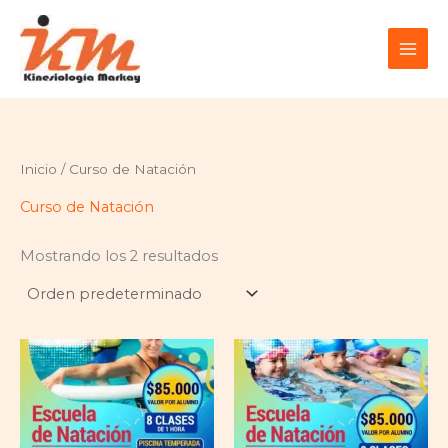
Ir
al
contenido
Inicio
/ Curso de Natación
Curso de Natación
Mostrando los 2 resultados
Este
Es
producto
pr
tiene
ti
múltiples
mú